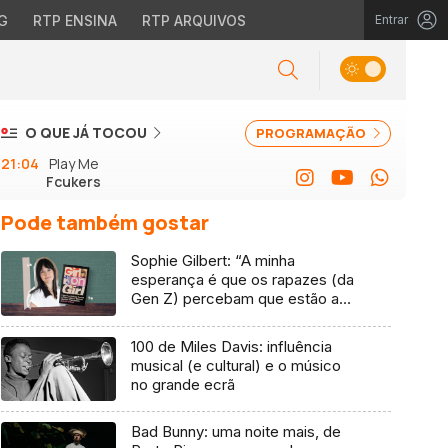
G
RTP ENSINA
RTP ARQUIVOS
Entrar
O QUE JÁ TOCOU
PROGRAMAÇÃO
21:04
Play Me
Fcukers
Pode também gostar
Sophie Gilbert: “A minha
esperança é que os rapazes (da
Gen Z) percebam que estão a
vender-lhes uma mentira”
100 de Miles Davis: influência
musical (e cultural) e o músico
no grande ecrã
Bad Bunny: uma noite mais, de