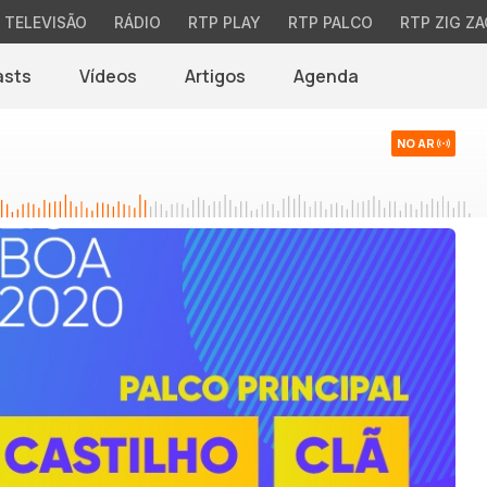
TELEVISÃO
RÁDIO
RTP PLAY
RTP PALCO
RTP ZIG ZA
asts
Vídeos
Artigos
Agenda
NO AR