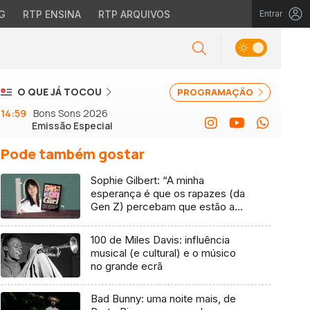
G
RTP ENSINA
RTP ARQUIVOS
Entrar
O QUE JÁ TOCOU
PROGRAMAÇÃO
14:59
Bons Sons 2026
Emissão Especial
Pode também gostar
Sophie Gilbert: “A minha
esperança é que os rapazes (da
Gen Z) percebam que estão a
vender-lhes uma mentira”
100 de Miles Davis: influência
musical (e cultural) e o músico
no grande ecrã
Bad Bunny: uma noite mais, de