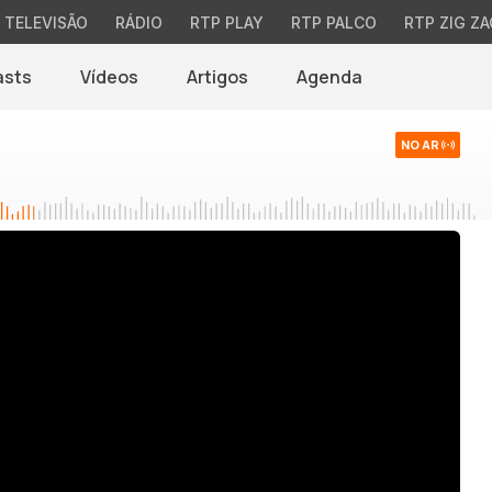
TELEVISÃO
RÁDIO
RTP PLAY
RTP PALCO
RTP ZIG ZA
asts
Vídeos
Artigos
Agenda
NO AR