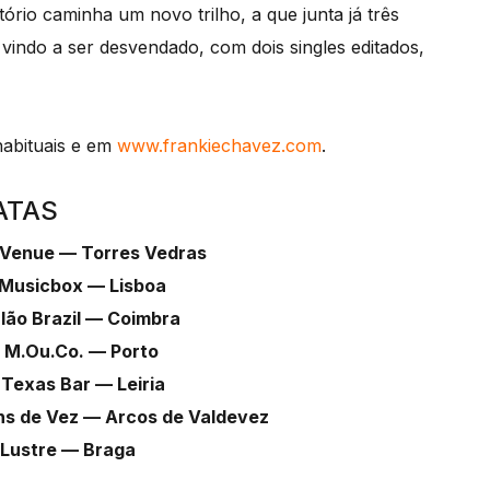
ório caminha um novo trilho, a que junta já três
vindo a ser desvendado, com dois singles editados,
habituais e em
www.frankiechavez.com
.
ATAS
 Venue — Torres Vedras
 Musicbox — Lisboa
lão Brazil — Coimbra
 M.Ou.Co. — Porto
Texas Bar — Leiria
ns de Vez — Arcos de Valdevez
— Lustre — Braga