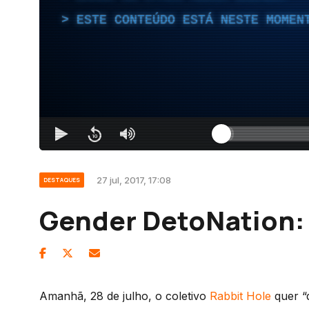
ESTE CONTEÚDO ESTÁ NESTE MOMEN
27 jul, 2017, 17:08
DESTAQUES
Gender DetoNation: 
Amanhã, 28 de julho, o coletivo
Rabbit Hole
quer “d