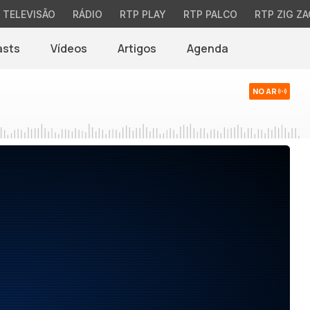
TELEVISÃO
RÁDIO
RTP PLAY
RTP PALCO
RTP ZIG ZA
asts
Vídeos
Artigos
Agenda
NO AR