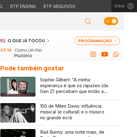
G
RTP ENSINA
RTP ARQUIVOS
Entrar
O QUE JÁ TOCOU
PROGRAMAÇÃO
03:16
Como Um Rei
Plutónio
Pode também gostar
Sophie Gilbert: “A minha
esperança é que os rapazes (da
Gen Z) percebam que estão a
vender-lhes uma mentira”
100 de Miles Davis: influência
musical (e cultural) e o músico
no grande ecrã
Bad Bunny: uma noite mais, de