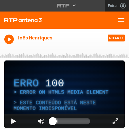
Entrar
Inês Henriques
NO AR
ERRO
100
ERROR ON HTML5 MEDIA ELEMENT
ESTE CONTEÚDO ESTÁ NESTE
MOMENTO INDISPONÍVEL