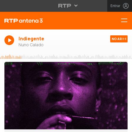
Entrar
Indiegente
NO AR
Nuno Calado