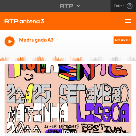
Entrar
Madrugada A3
NO AR