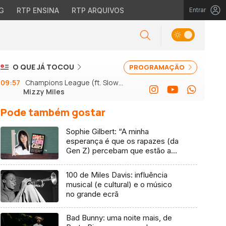
G
RTP ENSINA
RTP ARQUIVOS
Entrar
O QUE JÁ TOCOU
PROGRAMAÇÃO
09:57
Champions League (ft. Slow J
Mizzy Miles
e GSon)
Pode também gostar
Sophie Gilbert: “A minha
esperança é que os rapazes (da
Gen Z) percebam que estão a
vender-lhes uma mentira”
100 de Miles Davis: influência
musical (e cultural) e o músico
no grande ecrã
Bad Bunny: uma noite mais, de