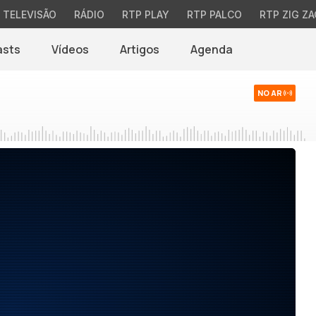
TELEVISÃO
RÁDIO
RTP PLAY
RTP PALCO
RTP ZIG ZA
asts
Vídeos
Artigos
Agenda
NO AR