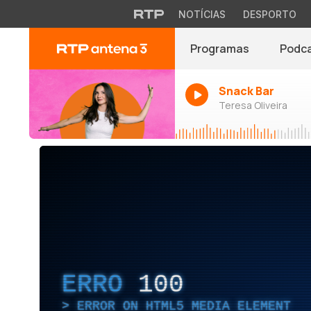
NOTÍCIAS
DESPORTO
Programas
Podc
Snack Bar
Teresa Oliveira
ERRO
100
ERROR ON HTML5 MEDIA ELEMENT