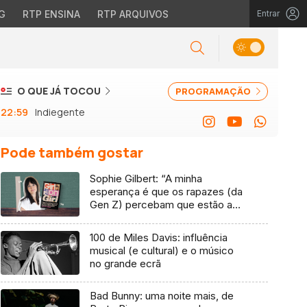
G
RTP ENSINA
RTP ARQUIVOS
Entrar
O QUE JÁ TOCOU
PROGRAMAÇÃO
22:59
Indiegente
Pode também gostar
Sophie Gilbert: “A minha
esperança é que os rapazes (da
Gen Z) percebam que estão a
vender-lhes uma mentira”
100 de Miles Davis: influência
musical (e cultural) e o músico
no grande ecrã
Bad Bunny: uma noite mais, de