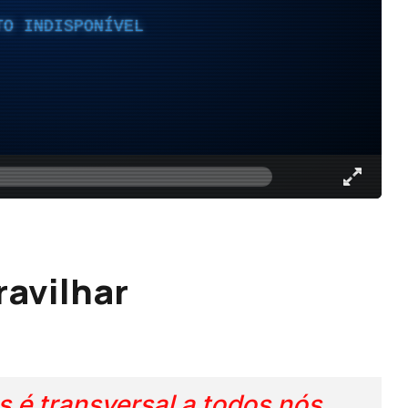
TO INDISPONÍVEL
ravilhar
 é transversal a todos nós.