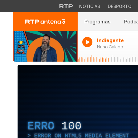
NOTÍCIAS
DESPORTO
Programas
Podc
Indiegente
Nuno Calado
ERRO
100
ERROR ON HTML5 MEDIA ELEMENT