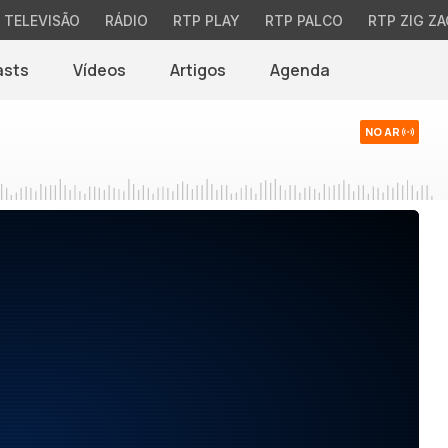
TELEVISÃO
RÁDIO
RTP PLAY
RTP PALCO
RTP ZIG ZA
asts
Vídeos
Artigos
Agenda
NO AR