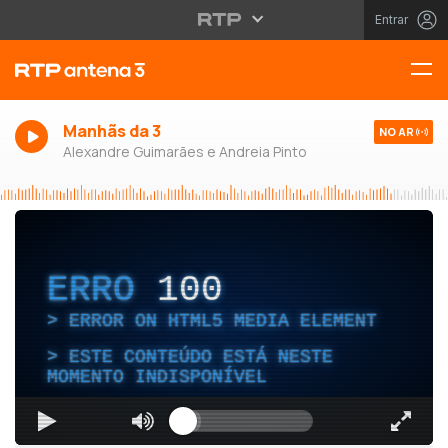
Entrar
Manhãs da 3
NO AR
Alexandre Guimarães e Andreia Pinto
ERRO
100
ERROR ON HTML5 MEDIA ELEMENT
ESTE CONTEÚDO ESTÁ NESTE
MOMENTO INDISPONÍVEL