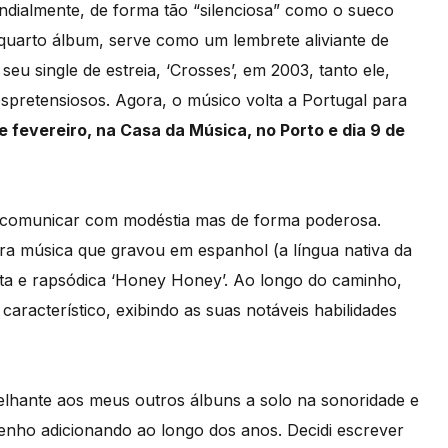
ialmente, de forma tão “silenciosa” como o sueco
quarto álbum, serve como um lembrete aliviante de
seu single de estreia, ‘Crosses’, em 2003, tanto ele,
pretensiosos. Agora, o músico volta a Portugal para
e fevereiro, na Casa da Música, no Porto e dia 9 de
e comunicar com modéstia mas de forma poderosa.
ra música que gravou em espanhol (a língua nativa da
sta e rapsódica ‘Honey Honey’. Ao longo do caminho,
racterístico, exibindo as suas notáveis ​​habilidades
elhante aos meus outros álbuns a solo na sonoridade e
venho adicionando ao longo dos anos. Decidi escrever