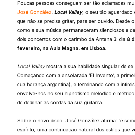
Poucas pessoas conseguem ser tão aclamadas mund
José González
.
Local Valley
, o seu tão aguardado 
que não se precisa gritar, para ser ouvido. Desde o 
como a sua música permaneceram silenciosos e des
dois concertos com o carimbo da Antena 3: dia
8 d
fevereiro, na Aula Magna, em Lisboa.
Local Valley
mostra a sua habilidade singular de s
Começando com a ensolarada ‘El Invento’, a primei
sua herança argentina), e terminando com a intimi
envolve-nos no seu hipnotismo melódico e métrico ca
de dedilhar as cordas da sua guitarra.
Sobre o novo disco, José González afirma: “é sem
espírito, uma continuação natural dos estilos que 