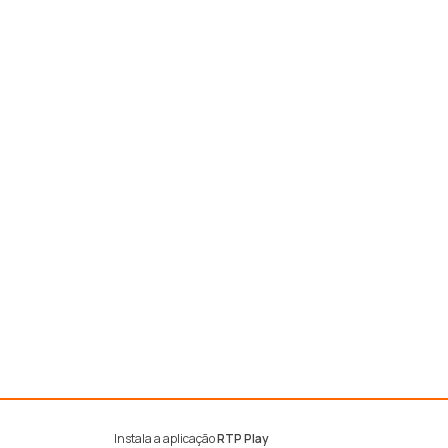
Instala a aplicação
RTP Play