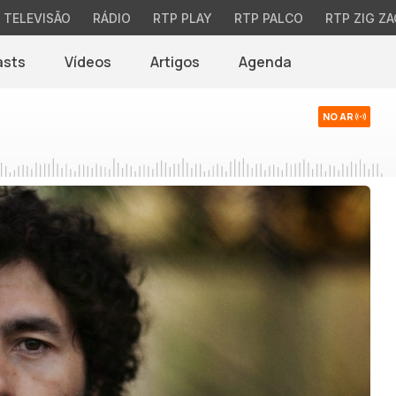
TELEVISÃO
RÁDIO
RTP PLAY
RTP PALCO
RTP ZIG ZA
asts
Vídeos
Artigos
Agenda
NO AR