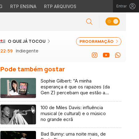
G
RTP ENSINA
RTP ARQUIVOS
Entrar
O QUE JÁ TOCOU
PROGRAMAÇÃO
22:59
Indiegente
Pode também gostar
Sophie Gilbert: “A minha
esperança é que os rapazes (da
Gen Z) percebam que estão a
vender-lhes uma mentira”
100 de Miles Davis: influência
musical (e cultural) e o músico
no grande ecrã
Bad Bunny: uma noite mais, de