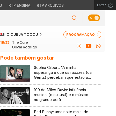
G
RTP ENSINA
RTP ARQUIVOS
Entrar
O QUE JÁ TOCOU
PROGRAMAÇÃO
18:33
The Cure
Olivia Rodrigo
Pode também gostar
Sophie Gilbert: “A minha
esperança é que os rapazes (da
Gen Z) percebam que estão a
vender-lhes uma mentira”
100 de Miles Davis: influência
musical (e cultural) e o músico
no grande ecrã
Bad Bunny: uma noite mais, de