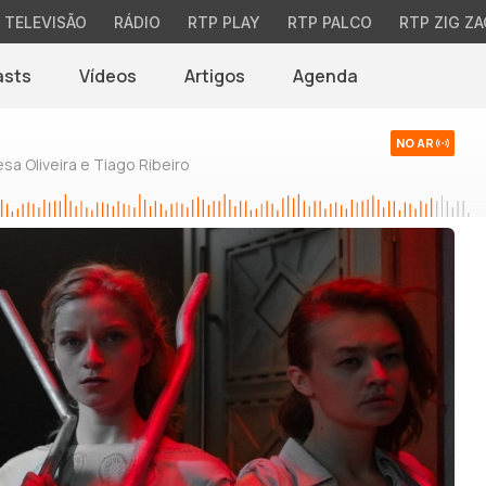
TELEVISÃO
RÁDIO
RTP PLAY
RTP PALCO
RTP ZIG ZA
asts
Vídeos
Artigos
Agenda
NO AR
sa Oliveira e Tiago Ribeiro