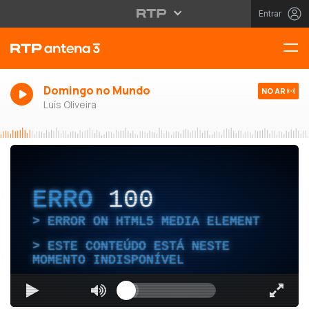
Entrar
Domingo no Mundo
NO AR
Luís Oliveira
ERRO
100
ERROR ON HTML5 MEDIA ELEMENT
ESTE CONTEÚDO ESTÁ NESTE
MOMENTO INDISPONÍVEL