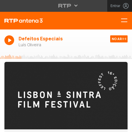
Entrar
Defeitos Especiais
NO AR
Luís Oliveira