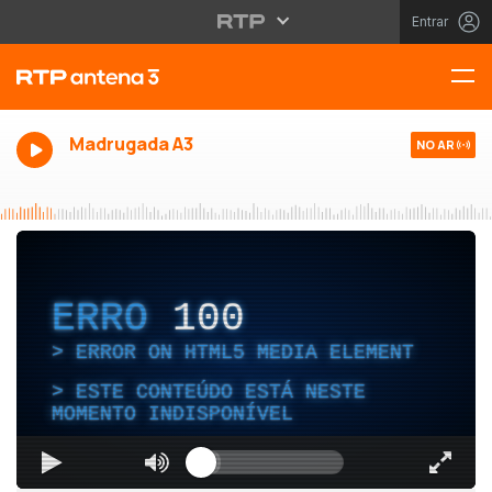
Entrar
Madrugada A3
NO AR
ERRO
100
ERROR ON HTML5 MEDIA ELEMENT
ESTE CONTEÚDO ESTÁ NESTE
MOMENTO INDISPONÍVEL