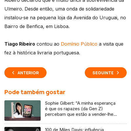
Ribeiro declarou que é muito difícil a sobrevivência da
Ulmeiro. Desde então, uma onda de solidariedade
instalou-se na pequena loja da Avenida do Uruguai, no
Bairro de Benfica, em Lisboa.
Tiago Ribeiro
contou ao
Domínio Público
a visita que
fez à histórica livraria portuguesa.
ANTERIOR
SEGUINTE
Pode também gostar
Sophie Gilbert: “A minha esperança
é que os rapazes (da Gen Z)
percebam que estão a vender-lhes
uma mentira”
100 de Miles Davis: influência