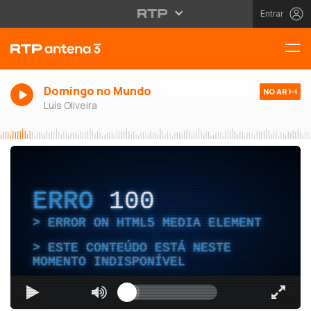
Entrar
Domingo no Mundo
NO AR
Luís Oliveira
ERRO
100
ERROR ON HTML5 MEDIA ELEMENT
ESTE CONTEÚDO ESTÁ NESTE
MOMENTO INDISPONÍVEL