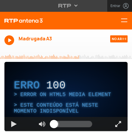
Entrar
Madrugada A3
NO AR
ERRO
100
ERROR ON HTML5 MEDIA ELEMENT
ESTE CONTEÚDO ESTÁ NESTE
MOMENTO INDISPONÍVEL