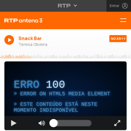
Entrar
Snack Bar
NO AR
Teresa Oliveira
ERRO
100
ERROR ON HTML5 MEDIA ELEMENT
ESTE CONTEÚDO ESTÁ NESTE
MOMENTO INDISPONÍVEL