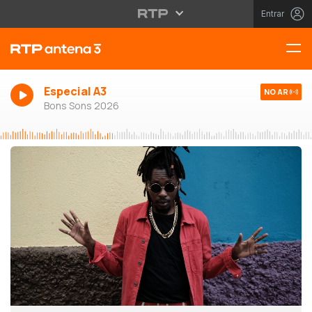
Entrar
Especial A3
NO AR
Bons Sons 2026