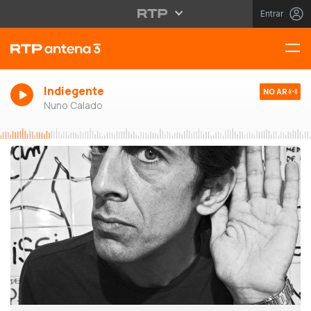
Entrar
Indiegente
NO AR
Nuno Calado