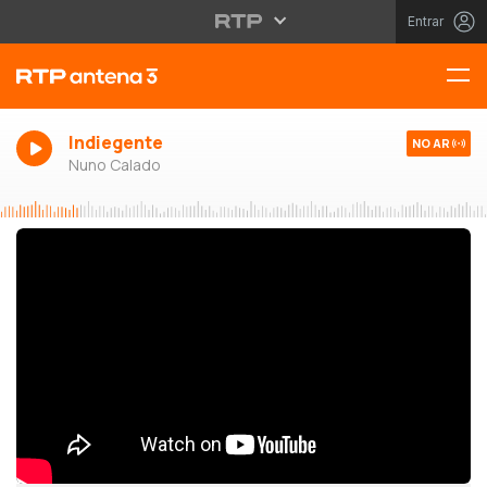
Entrar
Indiegente
NO AR
Nuno Calado