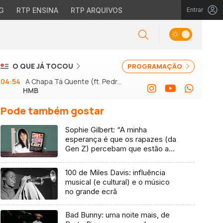
G
RTP ENSINA
RTP ARQUIVOS
Entrar
O QUE JÁ TOCOU
PROGRAMAÇÃO
04:54
A Chapa Tá Quente (ft. Pedro
HMB
Abrunhosa)
Pode também gostar
Sophie Gilbert: “A minha
esperança é que os rapazes (da
Gen Z) percebam que estão a
vender-lhes uma mentira”
100 de Miles Davis: influência
musical (e cultural) e o músico
no grande ecrã
Bad Bunny: uma noite mais, de