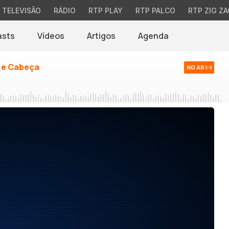
TELEVISÃO
RÁDIO
RTP PLAY
RTP PALCO
RTP ZIG ZA
asts
Vídeos
Artigos
Agenda
 e Cabeça
NO AR