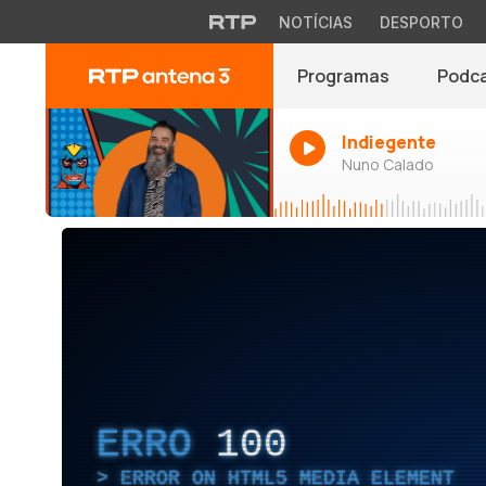
NOTÍCIAS
DESPORTO
Programas
Podc
Indiegente
Nuno Calado
ERRO
100
ERROR ON HTML5 MEDIA ELEMENT