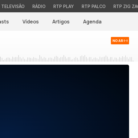
TELEVISÃO
RÁDIO
RTP PLAY
RTP PALCO
RTP ZIG ZA
asts
Vídeos
Artigos
Agenda
NO AR