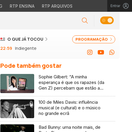
G
RTP ENSINA
RTP ARQUIVOS
Entrar
O QUE JÁ TOCOU
PROGRAMAÇÃO
22:59
Indiegente
Pode também gostar
Sophie Gilbert: “A minha
esperança é que os rapazes (da
Gen Z) percebam que estão a
vender-lhes uma mentira”
100 de Miles Davis: influência
musical (e cultural) e o músico
no grande ecrã
Bad Bunny: uma noite mais, de