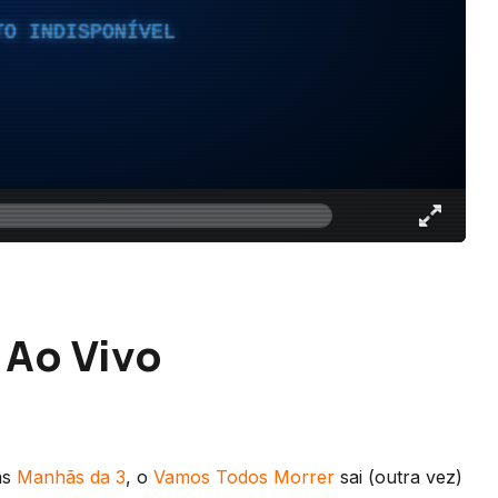
TO INDISPONÍVEL
 Ao Vivo
as
Manhãs da 3
, o
Vamos Todos Morrer
sai (outra vez)