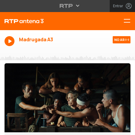
Entrar
Madrugada A3
NO AR