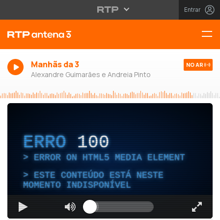
Entrar
Manhãs da 3
NO AR
Alexandre Guimarães e Andreia Pinto
ERRO
100
ERROR ON HTML5 MEDIA ELEMENT
ESTE CONTEÚDO ESTÁ NESTE
MOMENTO INDISPONÍVEL