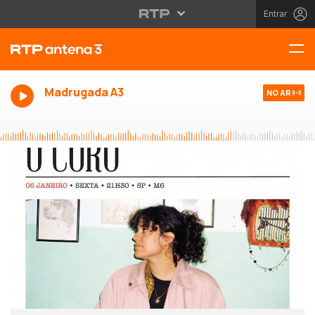
Entrar
Madrugada A3
NO AR