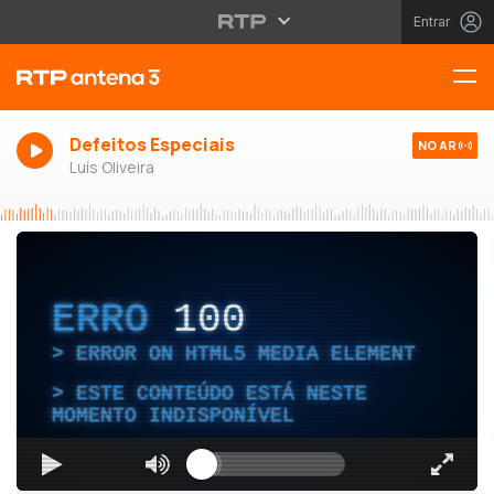
Entrar
Defeitos Especiais
NO AR
Luís Oliveira
ERRO
100
ERROR ON HTML5 MEDIA ELEMENT
ESTE CONTEÚDO ESTÁ NESTE
MOMENTO INDISPONÍVEL