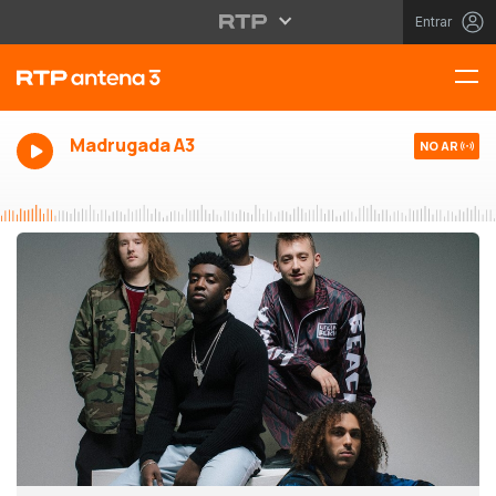
Entrar
Madrugada A3
NO AR