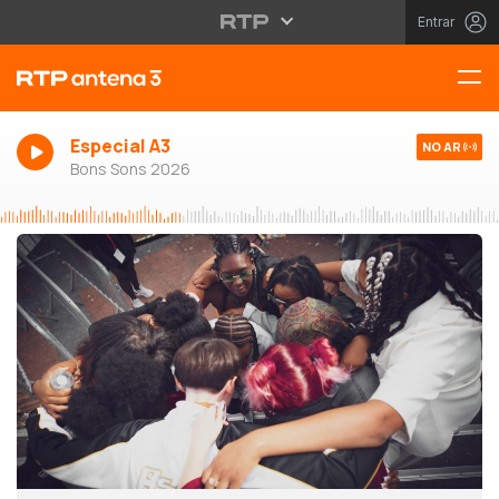
Entrar
Especial A3
NO AR
Bons Sons 2026