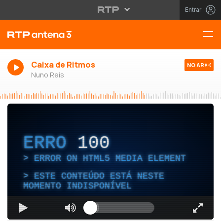
Entrar
Caixa de Ritmos
NO AR
Nuno Reis
ERRO
100
ERROR ON HTML5 MEDIA ELEMENT
ESTE CONTEÚDO ESTÁ NESTE
MOMENTO INDISPONÍVEL