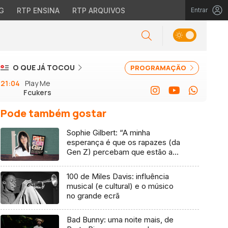
G
RTP ENSINA
RTP ARQUIVOS
Entrar
O QUE JÁ TOCOU
PROGRAMAÇÃO
21:04
Play Me
Fcukers
Pode também gostar
Sophie Gilbert: “A minha
esperança é que os rapazes (da
Gen Z) percebam que estão a
vender-lhes uma mentira”
100 de Miles Davis: influência
musical (e cultural) e o músico
no grande ecrã
Bad Bunny: uma noite mais, de