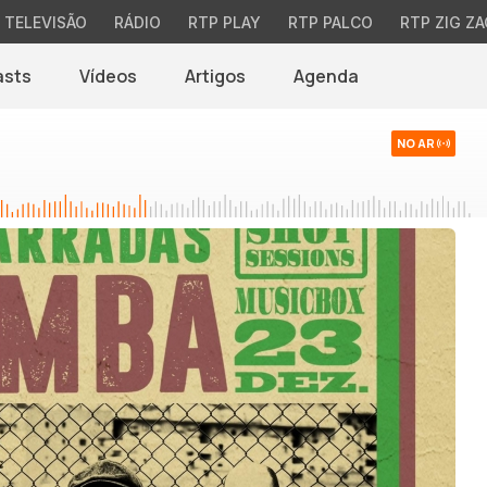
TELEVISÃO
RÁDIO
RTP PLAY
RTP PALCO
RTP ZIG ZA
asts
Vídeos
Artigos
Agenda
NO AR