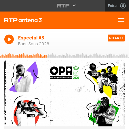
Entrar
Especial A3
NO AR
Bons Sons 2026