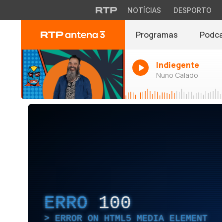
NOTÍCIAS
DESPORTO
Programas
Podc
Indiegente
Nuno Calado
ERRO
100
ERROR ON HTML5 MEDIA ELEMENT