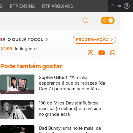
G
RTP ENSINA
RTP ARQUIVOS
Entrar
O QUE JÁ TOCOU
PROGRAMAÇÃO
22:59
Indiegente
Pode também gostar
Sophie Gilbert: “A minha
esperança é que os rapazes (da
Gen Z) percebam que estão a
vender-lhes uma mentira”
100 de Miles Davis: influência
musical (e cultural) e o músico
no grande ecrã
Bad Bunny: uma noite mais, de