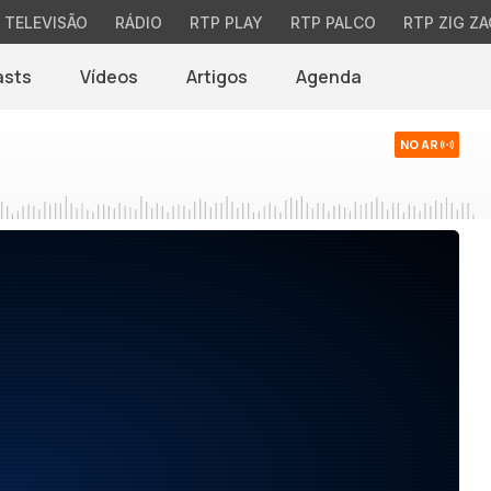
TELEVISÃO
RÁDIO
RTP PLAY
RTP PALCO
RTP ZIG ZA
asts
Vídeos
Artigos
Agenda
NO AR