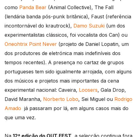
como
Panda Bear
(Animal Collective), The Fall
(lendária banda pós-punk britânica), Faust (referência
incontornável do krautrock),
Damo Suzuki
(um dos
experimentalistas clássicos, foi vocalista dos Can) ou
Oneohtrix Point Never
(projeto de Daniel Lopatin, um
dos produtores de eletrónica mais indefiníveis dos
tempos recentes). A presença no cartaz de grupos
portugueses tem sido igualmente arrojada, com alguns
dos músicos e projetos mais importantes da cena
experimental nacional: Caveira,
Loosers
, Gala Drop,
David Maranha,
Norberto Lobo
, Sei Miguel ou
Rodrigo
Amado
já passaram por lá, em alguns casos mais do
que uma vez.
Na
12ª edição do OUT.FEST
, a selecção continua fora