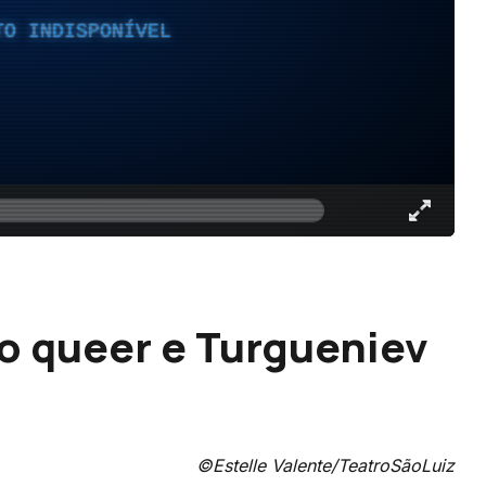
TO INDISPONÍVEL
smo queer e Turgueniev
©Estelle Valente/TeatroSãoLuiz