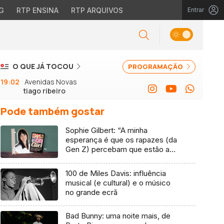
G
RTP ENSINA
RTP ARQUIVOS
Entrar
O QUE JÁ TOCOU
PROGRAMAÇÃO
19:02
Avenidas Novas
tiago ribeiro
Pode também gostar
Sophie Gilbert: “A minha
esperança é que os rapazes (da
Gen Z) percebam que estão a
vender-lhes uma mentira”
100 de Miles Davis: influência
musical (e cultural) e o músico
no grande ecrã
Bad Bunny: uma noite mais, de