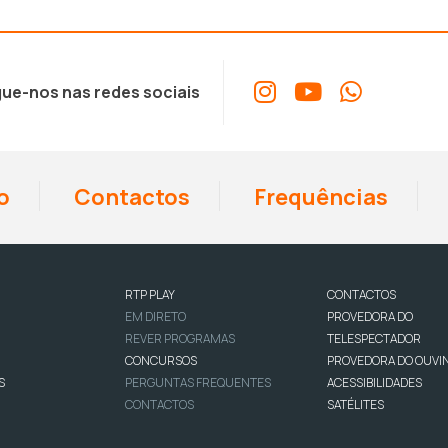
ue-nos nas redes sociais
o
Contactos
Frequências
RTP PLAY
CONTACTOS
EM DIRETO
PROVEDORA DO
REVER PROGRAMAS
TELESPECTADOR
CONCURSOS
PROVEDORA DO OUVI
S
PERGUNTAS FREQUENTES
ACESSIBILIDADES
CONTACTOS
SATÉLITES