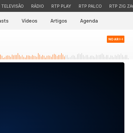
TELEVISÃO
RÁDIO
RTP PLAY
RTP PALCO
RTP ZIG ZA
asts
Vídeos
Artigos
Agenda
NO AR