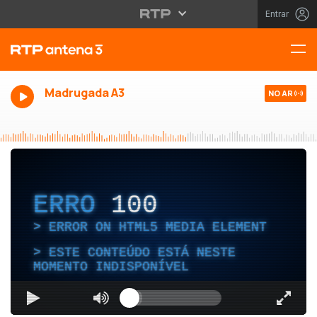
Entrar
Madrugada A3
NO AR
ERRO
100
ERROR ON HTML5 MEDIA ELEMENT
ESTE CONTEÚDO ESTÁ NESTE
MOMENTO INDISPONÍVEL