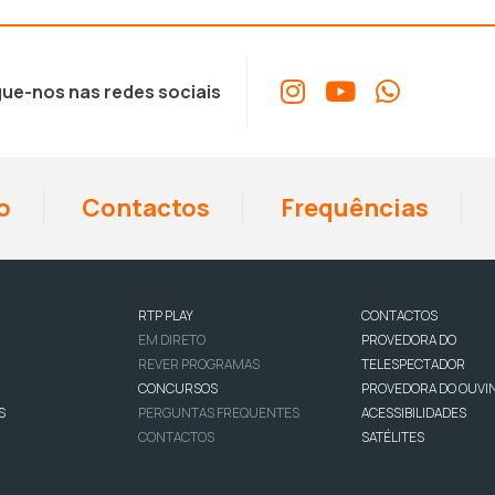
ue-nos nas redes sociais
o
Contactos
Frequências
RTP PLAY
CONTACTOS
EM DIRETO
PROVEDORA DO
REVER PROGRAMAS
TELESPECTADOR
CONCURSOS
PROVEDORA DO OUVI
S
PERGUNTAS FREQUENTES
ACESSIBILIDADES
CONTACTOS
SATÉLITES