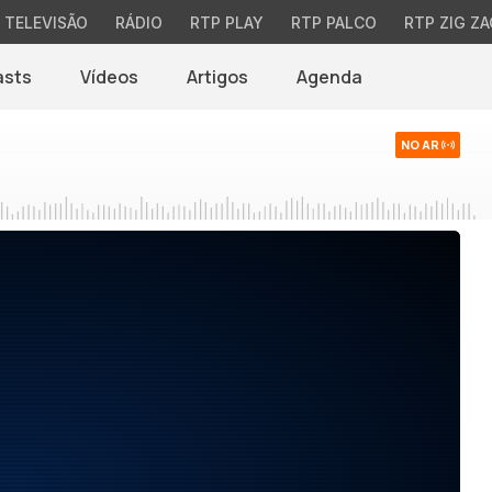
TELEVISÃO
RÁDIO
RTP PLAY
RTP PALCO
RTP ZIG ZA
asts
Vídeos
Artigos
Agenda
NO AR