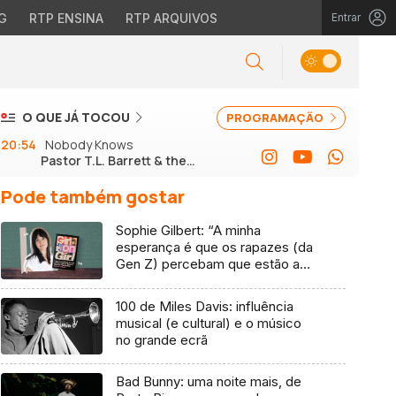
G
RTP ENSINA
RTP ARQUIVOS
Entrar
O QUE JÁ TOCOU
PROGRAMAÇÃO
20:54
Nobody Knows
Pastor T.L. Barrett & the
Youth for Christ Choir
Pode também gostar
Sophie Gilbert: “A minha
esperança é que os rapazes (da
Gen Z) percebam que estão a
vender-lhes uma mentira”
100 de Miles Davis: influência
musical (e cultural) e o músico
no grande ecrã
Bad Bunny: uma noite mais, de