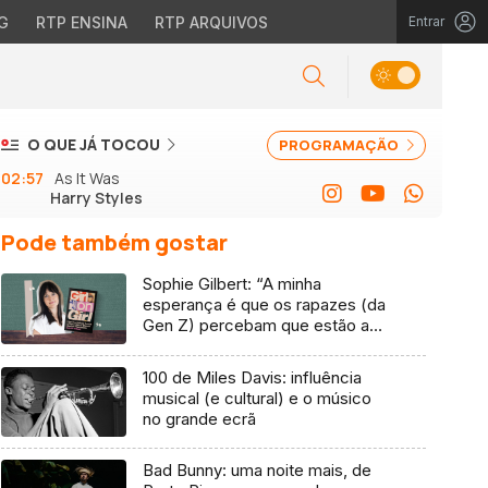
G
RTP ENSINA
RTP ARQUIVOS
Entrar
O QUE JÁ TOCOU
PROGRAMAÇÃO
02:57
As It Was
Harry Styles
Pode também gostar
Sophie Gilbert: “A minha
esperança é que os rapazes (da
Gen Z) percebam que estão a
vender-lhes uma mentira”
100 de Miles Davis: influência
musical (e cultural) e o músico
no grande ecrã
Bad Bunny: uma noite mais, de