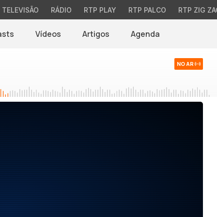
TELEVISÃO
RÁDIO
RTP PLAY
RTP PALCO
RTP ZIG ZA
asts
Vídeos
Artigos
Agenda
NO AR