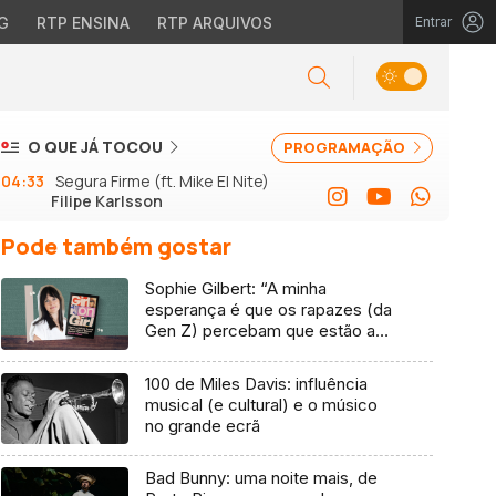
G
RTP ENSINA
RTP ARQUIVOS
Entrar
O QUE JÁ TOCOU
PROGRAMAÇÃO
04:33
Segura Firme (ft. Mike El Nite)
Filipe Karlsson
Pode também gostar
Sophie Gilbert: “A minha
esperança é que os rapazes (da
Gen Z) percebam que estão a
vender-lhes uma mentira”
100 de Miles Davis: influência
musical (e cultural) e o músico
no grande ecrã
Bad Bunny: uma noite mais, de