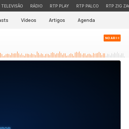
TELEVISÃO
RÁDIO
RTP PLAY
RTP PALCO
RTP ZIG ZA
asts
Vídeos
Artigos
Agenda
NO AR