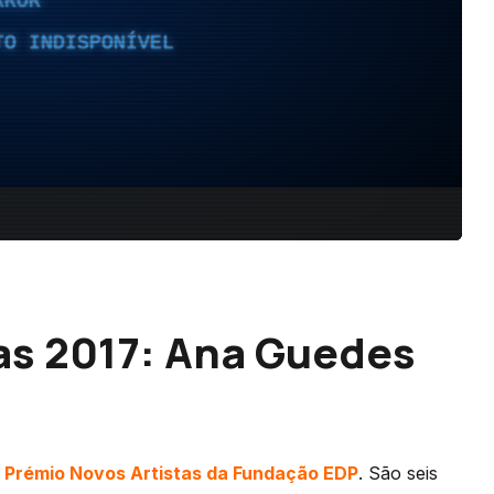
as 2017: Ana Guedes
o
Prémio Novos Artistas da Fundação EDP
. São seis