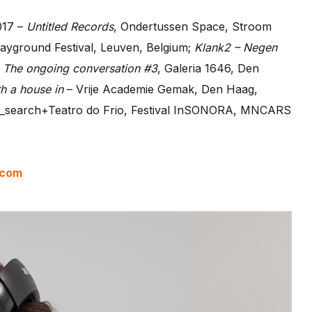
017 –
Untitled Records
, Ondertussen Space, Stroom
layground Festival, Leuven, Belgium;
Klank2 – Negen
;
The ongoing conversation #3
, Galeria 1646, Den
th a house in
– Vrije Academie Gemak, Den Haag,
r_search+Teatro do Frio, Festival InSONORA, MNCARS
.com