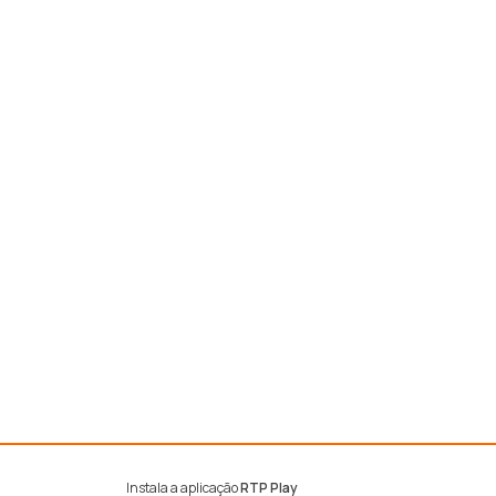
Instala a aplicação
RTP Play