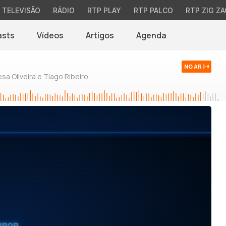
TELEVISÃO
RÁDIO
RTP PLAY
RTP PALCO
RTP ZIG ZA
asts
Vídeos
Artigos
Agenda
NO AR
sa Oliveira e Tiago Ribeiro