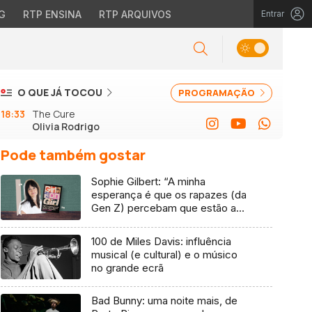
G
RTP ENSINA
RTP ARQUIVOS
Entrar
O QUE JÁ TOCOU
PROGRAMAÇÃO
18:33
The Cure
Olivia Rodrigo
Pode também gostar
Sophie Gilbert: “A minha
esperança é que os rapazes (da
Gen Z) percebam que estão a
vender-lhes uma mentira”
100 de Miles Davis: influência
musical (e cultural) e o músico
no grande ecrã
Bad Bunny: uma noite mais, de