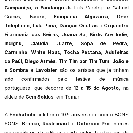
Campaniça, o
Fandango
de Luís Varatojo e Gabriel
Gomes,
Isaura,
Kumpania Algazarra, Dear
Telephone, Lula Pena, Danças Ocultas + Orquestra
Filarmonia das Beiras, Joana Sá, Birds Are Indie,
Indignu, Cláudia Duarte, Sopa de Pedra,
Carminho, White Haus,
Tocha Pestana
,
Adufeiras
do Paúl
,
Diego Armés
,
Tim Tim por Tim Tum,
João e
a Sombra
e
Lavoisier
são os artistas que já tinham
sido confirmados pelo festival de música
portuguesa, que decorre de
12 a 15 de Agosto
, na
aldeia de
Cem Soldos
, em Tomar.
A
Enchufada
celebra o 10.º aniversário com o BONS
SONS.
Branko, Rastronaut
e
Dotorado Pro
, nomes
emblemáticos da editora criada pelos fundadores de