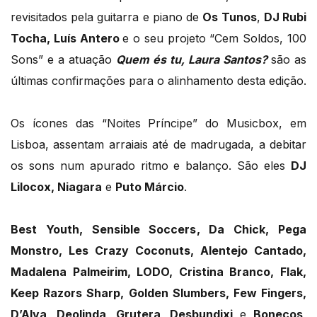
revisitados pela guitarra e piano de
Os Tunos
,
DJ Rubi
Tocha, Luís Antero
e o seu projeto “Cem Soldos, 100
Sons” e a atuação
Quem és tu, Laura Santos?
são as
últimas confirmações para o alinhamento desta edição.
Os ícones das “Noites Príncipe” do Musicbox, em
Lisboa, assentam arraiais até de madrugada, a debitar
os sons num apurado ritmo e balanço. São eles
DJ
Lilocox, Niagara
e
Puto Márcio
.
Best Youth, Sensible Soccers, Da Chick, Pega
Monstro, Les Crazy Coconuts, Alentejo Cantado,
Madalena Palmeirim, LODO, Cristina Branco, Flak,
Keep Razors Sharp, Golden Slumbers, Few Fingers,
D’Alva, Deolinda, Grutera, Desbundixi
e
Bonecos,