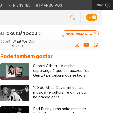
G
RTP ENSINA
RTP ARQUIVOS
Entrar
O QUE JÁ TOCOU
PROGRAMAÇÃO
03:43
What We Got
Mike D
Pode também gostar
Sophie Gilbert: “A minha
esperança é que os rapazes (da
Gen Z) percebam que estão a
vender-lhes uma mentira”
100 de Miles Davis: influência
musical (e cultural) e o músico
no grande ecrã
Bad Bunny: uma noite mais, de