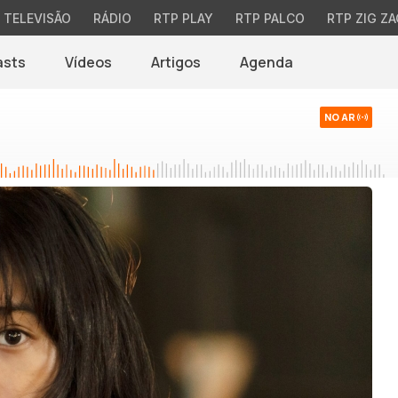
TELEVISÃO
RÁDIO
RTP PLAY
RTP PALCO
RTP ZIG ZA
asts
Vídeos
Artigos
Agenda
NO AR