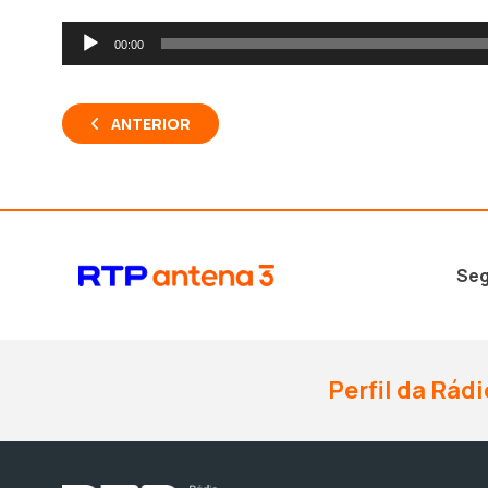
Reprodutor
00:00
de
áudio
ANTERIOR
Seg
Perfil da Rádi