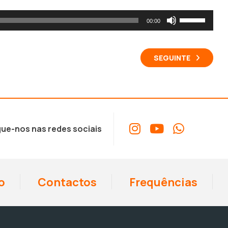
aumentar
Use
00:00
ou
as
diminuir
setas
SEGUINTE
o
cima/baixo
volume.
para
aumentar
ou
diminuir
ue-nos nas redes sociais
o
volume.
o
Contactos
Frequências