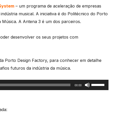
System
– um programa de aceleração de empresas
ndústria musical. A iniciativa é do Politécnico do Porto
 Música. A Antena 3 é um dos parceiros.
oder desenvolver os seus projetos com
a Porto Design Factory, para conhecer em detalhe
fios futuros da indústria da música.
Use
00:00
as
setas
cima/baixo
ada:
para