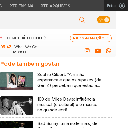
G
RTP ENSINA
RTP ARQUIVOS
Entrar
O QUE JÁ TOCOU
PROGRAMAÇÃO
03:43
What We Got
Mike D
Pode também gostar
Sophie Gilbert: “A minha
esperança é que os rapazes (da
Gen Z) percebam que estão a
vender-lhes uma mentira”
100 de Miles Davis: influência
musical (e cultural) e o músico
no grande ecrã
Bad Bunny: uma noite mais, de