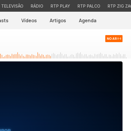
TELEVISÃO
RÁDIO
RTP PLAY
RTP PALCO
RTP ZIG ZA
asts
Vídeos
Artigos
Agenda
NO AR