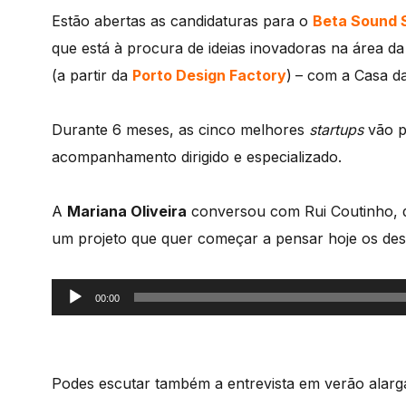
Estão abertas as candidaturas para o
Beta
Sound
que está à procura de ideias inovadoras na área da i
(a partir da
Porto Design Factory
)
– com a Casa da
Durante 6 meses, as cinco melhores
startups
vão p
acompanhamento dirigido e especializado.
A
Mariana Oliveira
conversou com Rui Coutinho, d
um projeto que quer começar a pensar hoje os desa
Reprodutor
00:00
de
áudio
Podes escutar também a entrevista em verão alarg