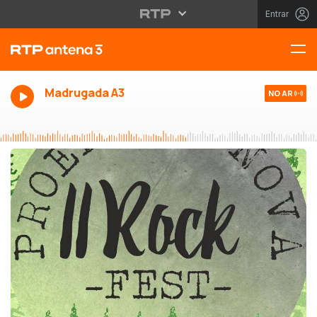
Entrar
Madrugada A3
NO AR