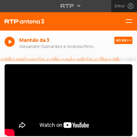
Entrar
Manhãs da 3
NO AR
Alexandre Guimarães e Andreia Pinto