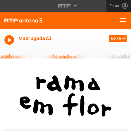
Entrar
Madrugada A3
NO AR