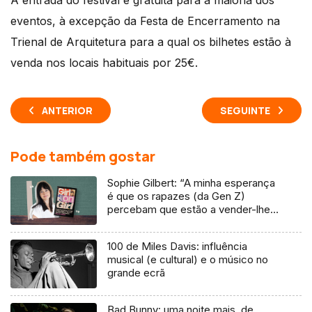
A entrada do festival é gratuita para a maioria dos
eventos, à excepção da Festa de Encerramento na
Trienal de Arquitetura para a qual os bilhetes estão à
venda nos locais habituais por 25€.
ANTERIOR
SEGUINTE
Pode também gostar
Sophie Gilbert: “A minha esperança
é que os rapazes (da Gen Z)
percebam que estão a vender-lhes
uma mentira”
100 de Miles Davis: influência
musical (e cultural) e o músico no
grande ecrã
Bad Bunny: uma noite mais, de