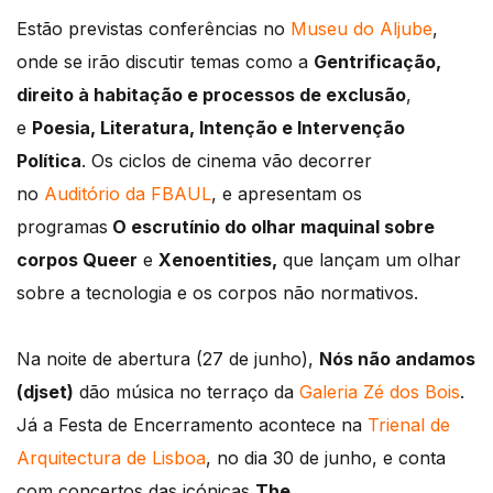
Estão previstas conferências no
Museu do Aljube
,
onde se irão discutir temas como a
Gentrificação,
direito à habitação e processos de exclusão
,
e
Poesia, Literatura, Intenção e Intervenção
Política
. Os ciclos de cinema vão decorrer
no
Auditório da FBAUL
, e apresentam os
programas
O escrutínio do olhar maquinal sobre
corpos Queer
e
Xenoentities,
que lançam um olhar
sobre a tecnologia e os corpos não normativos.
Na noite de abertura (27 de junho),
Nós não andamos
(djset)
dão música no terraço da
Galeria Zé dos Bois
.
Já a Festa de Encerramento acontece na
Trienal de
Arquitectura de Lisboa
, no dia 30 de junho, e conta
com concertos das icónicas
The