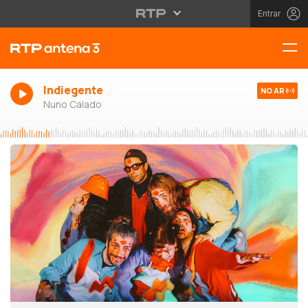
Entrar
Indiegente
NO AR
Nuno Calado