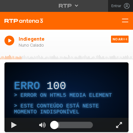
Entrar
Indiegente
NO AR
Nuno Calado
ERRO
100
ERROR ON HTML5 MEDIA ELEMENT
ESTE CONTEÚDO ESTÁ NESTE
MOMENTO INDISPONÍVEL