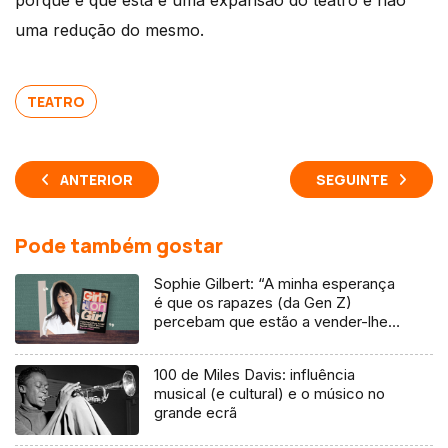
porque é que esta é uma expansão do teatro e não
uma redução do mesmo.
TEATRO
ANTERIOR
SEGUINTE
Pode também gostar
Sophie Gilbert: “A minha esperança
é que os rapazes (da Gen Z)
percebam que estão a vender-lhes
uma mentira”
100 de Miles Davis: influência
musical (e cultural) e o músico no
grande ecrã