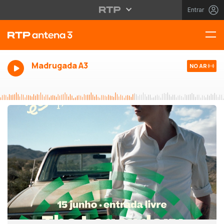
Entrar
Madrugada A3
NO AR