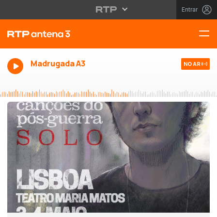
Entrar
Madrugada A3
NO AR