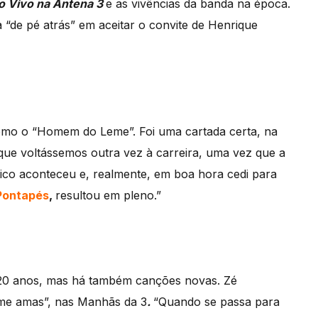
o Vivo na Antena 3
e as vivências da banda na época.
 “de pé atrás” em aceitar o convite de Henrique
mo o “Homem do Leme”. Foi uma cartada certa, na
 que voltássemos outra vez à carreira, uma vez que a
ico aconteceu e, realmente, em boa hora cedi para
Pontapés
,
resultou em pleno.”
 20 anos, mas há também canções novas. Zé
 me amas”, nas Manhãs da 3
.
“Quando se passa para