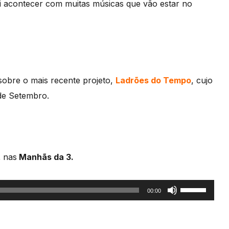
ai acontecer com muitas músicas que vão estar no
obre o mais recente projeto,
Ladrões do Tempo
, cujo
 de Setembro.
,
nas
Manhãs da 3.
Use
00:00
as
setas