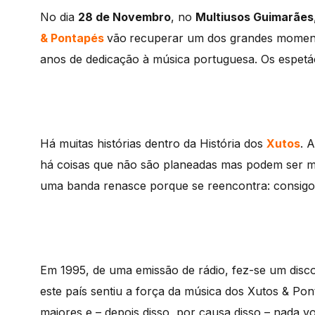
No dia
28 de Novembro
, no
Multiusos Guimarães
& Pontapés
vão
recuperar um dos grandes moment
anos de dedicação à música portuguesa. Os espetá
Há muitas histórias dentro da História dos
Xutos
. 
há coisas que não são planeadas mas podem ser m
uma banda renasce porque se reencontra: consigo
Em 1995, de uma emissão de rádio, fez-se um disc
este país sentiu a força da música dos Xutos & Pon
maiores e – depois disso, por causa disso – nada v