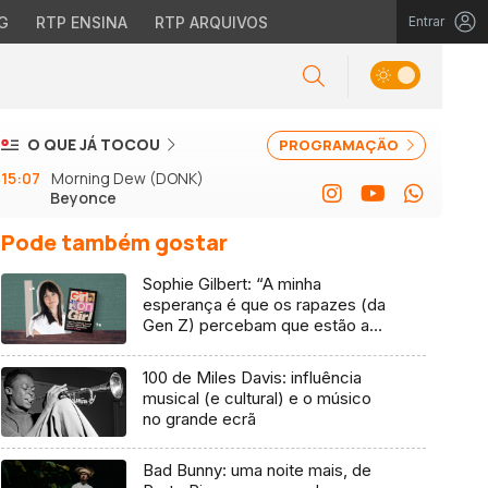
G
RTP ENSINA
RTP ARQUIVOS
Entrar
O QUE JÁ TOCOU
PROGRAMAÇÃO
15:07
Morning Dew (DONK)
Beyonce
Pode também gostar
Sophie Gilbert: “A minha
esperança é que os rapazes (da
Gen Z) percebam que estão a
vender-lhes uma mentira”
100 de Miles Davis: influência
musical (e cultural) e o músico
no grande ecrã
Bad Bunny: uma noite mais, de