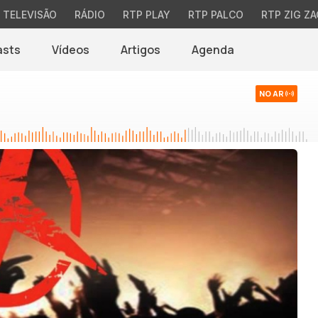
TELEVISÃO
RÁDIO
RTP PLAY
RTP PALCO
RTP ZIG ZA
asts
Vídeos
Artigos
Agenda
NO AR