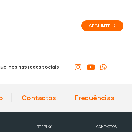
cima/baixo
para
aumentar
SEGUINTE
ou
diminuir
o
volume.
ue-nos nas redes sociais
o
Contactos
Frequências
RTP PLAY
CONTACTOS