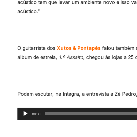
acústico tem que levar um ambiente novo e isso v
acústico.”
O guitarrista dos
Xutos & Pontapés
falou também s
álbum de estreia,
1.º Assalto
, chegou às lojas a 25
Podem escutar, na íntegra, a entrevista a Zé Pedro
Reprodutor
00:00
de
áudio